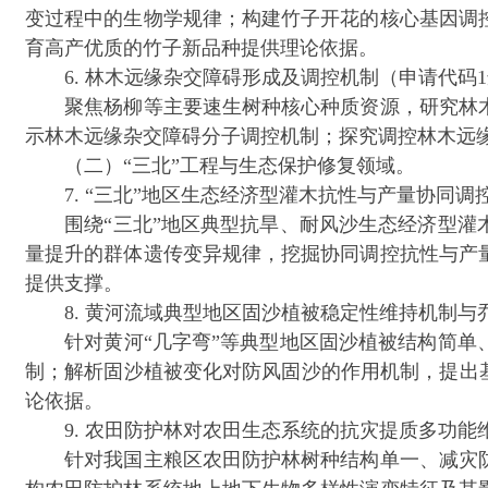
变过程中的生物学规律；构建竹子开花的核心基因调
育高产优质的竹子新品种提供理论依据。
6. 林木远缘杂交障碍形成及调控机制（申请代码1
聚焦杨柳等主要速生树种核心种质资源，研究林木
示林木远缘杂交障碍分子调控机制；探究调控林木远
（二）“三北”工程与生态保护修复领域。
7. “三北”地区生态经济型灌木抗性与产量协同调控
围绕“三北”地区典型抗旱、耐风沙生态经济型灌木
量提升的群体遗传变异规律，挖掘协同调控抗性与产
提供支撑。
8. 黄河流域典型地区固沙植被稳定性维持机制与乔
针对黄河“几字弯”等典型地区固沙植被结构简单、
制；解析固沙植被变化对防风固沙的作用机制，提出
论依据。
9. 农田防护林对农田生态系统的抗灾提质多功能维
针对我国主粮区农田防护林树种结构单一、减灾防