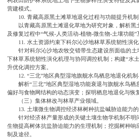
构农田防护林系统地上地下生物多样性演变特征及其
营建模式。
10. 青藏高原黑土滩草地退化过程与功能提升机制（
以青藏高原黑土滩退化草地为研究对象，解析黑土
及修复过程中“气候-人类活动-植物-微生物-土壤功
11. 水土资源约束下科尔沁沙地林草系统韧性演化
针对科尔沁沙地农牧交错带生态建设所面临的土壤瘠
下林草系统韧性演化机理与协同调控机制；构建“水土
升优化调控方案。
12. “三北”地区典型湿地旗舰水鸟栖息地退化机制
解析“三北”地区典型湿地功能衰退与旗舰水鸟栖息
偏好与食物网结构的动态演变；探明栖息地退化与恢
（三）集体林改与林草产业领域。
13. 土壤微生物调控经济林树种抗盐碱胁迫能力的
针对经济林产量形成的关键土壤生物学机制不明问
生物提高树体抗盐胁迫能力的生理机制；挖掘树种响
制及途径。