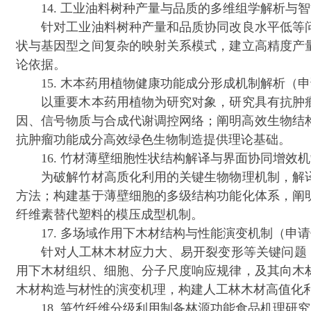
14. 工业油料树种产量与品质的多维组学解析与智
针对工业油料树种产量和品质协同改良水平低等问
状与基因型之间复杂的映射关系模式，建立高精度产
论依据。
15. 木本药用植物健康功能成分形成机制解析（申请
以重要木本药用植物为研究对象，研究具有抗肿瘤
因、信号物质与合成代谢调控网络；阐明高效生物结
抗肿瘤功能成分高效绿色生物制造提供理论基础。
16. 竹材薄壁细胞性状结构解译与界面协同增效机
为破解竹材高质化利用的关键生物物理机制，解译
方法；构建基于薄壁细胞的多级结构功能化体系，阐
纤维素替代塑料的模压成型机制。
17. 多场域作用下木材结构与性能演变机制（申请代
针对人工林木材应力大、易开裂变形等关键问题，研
用下木材组织、细胞、分子尺度响应规律，及其向木
木材构造与材性的演变机理，构建人工林木材高值化
18. 笋竹纤维分级利用制备林源功能食品机理研究（