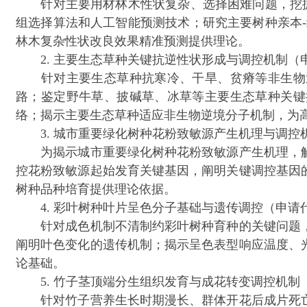
针对主要用材林木性状复杂、选择困难问题，挖掘林
组选择算法和人工智能预测技术；研究主要树种亲本
林木复杂性状改良效果精准预测提供理论。
2. 主要生态草种关键抗逆性状形成与调控机制（申
针对主要生态草种抗寒冷、干旱、贫瘠等非生物逆
路；鉴定野牛草、披碱草、冰草等主要生态草种关键
络；揭示主要生态草种适应非生物逆境分子机制，为
3. 城市重要绿化树种花粉致敏源产生机理与调控机
为揭示城市重要绿化树种花粉致敏源产生机理，解
控花粉致敏源起始发育关键基因，阐明关键调控基因
树种品种培育提供理论依据。
4. 彩叶树种叶片呈色分子基础与遗传调控（申请代
针对成色机制不清制约彩叶树种育种的关键问题，
阐明叶色变化的遗传机制；揭示呈色表型响应温度、
论基础。
5. 竹子茎顶端分生组织发育与成花转变调控机制（
针对竹子营养生长时期漫长、群体开花后成片死亡