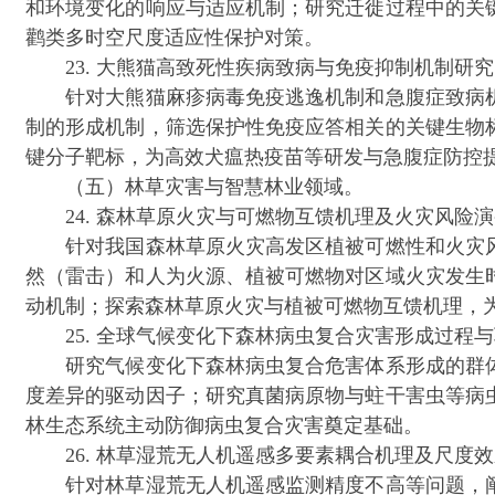
和环境变化的响应与适应机制；研究迁徙过程中的关
鹳类多时空尺度适应性保护对策。
23. 大熊猫高致死性疾病致病与免疫抑制机制研究（
针对大熊猫麻疹病毒免疫逃逸机制和急腹症致病机
制的形成机制，筛选保护性免疫应答相关的关键生物
键分子靶标，为高效犬瘟热疫苗等研发与急腹症防控
（五）林草灾害与智慧林业领域。
24. 森林草原火灾与可燃物互馈机理及火灾风险演
针对我国森林草原火灾高发区植被可燃性和火灾风
然（雷击）和人为火源、植被可燃物对区域火灾发生
动机制；探索森林草原火灾与植被可燃物互馈机理，
25. 全球气候变化下森林病虫复合灾害形成过程与
研究气候变化下森林病虫复合危害体系形成的群体
度差异的驱动因子；研究真菌病原物与蛀干害虫等病
林生态系统主动防御病虫复合灾害奠定基础。
26. 林草湿荒无人机遥感多要素耦合机理及尺度效
针对林草湿荒无人机遥感监测精度不高等问题，阐