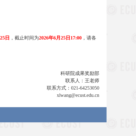
25
日
，截止时间为
2026
年
6
月
25
日
17:00
，请各
科研院成果奖励
部
联系人：王老师
联系方式：
021-64253050
xlwang@ecust.edu.cn