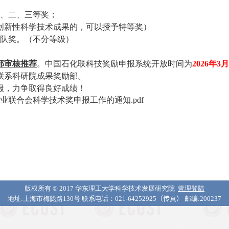
、二、三等奖；
创新性科学技术成果的，可以授予特等奖）
队奖。（不分等级）
部
审核推荐
。中国石化联科技奖励申报系统开放时间为
2026
年
3
月
联系科研院成果奖励
部
。
报，力争取得良好成绩！
工业联合会科学技术奖申报工作的通知.pdf
版权所有 © 2017 华东理工大学科学技术发展研究院
管理登陆
地址:上海市梅陇路130号 联系电话：021-64252925
（传真）
邮编:200237