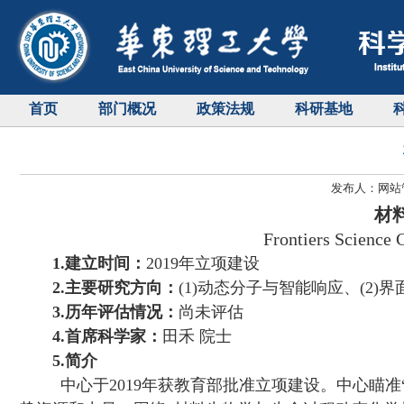
首页
部门概况
政策法规
科研基地
发布人：网站管
材
Frontiers Science
1.
建立时间：
2019
年立项建设
2.主要研究方向：
(1)
动态分子与智能响应、(
2)
界
3.
历年评估情况：
尚未评估
4.
首席科学家：
田禾 院士
5.
简介
中心于
2019年获教育部批准立项建设。中心瞄