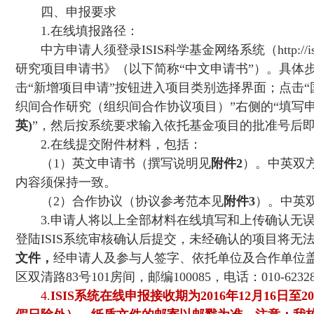
四、申报要求
1.
在线填报路径：
中方申请人须登录
ISIS
科学基金网络系统（
http://
研究项目申请书》（以下简称“中文申请书”）。具体
击“新增项目申请”按钮进入项目类别选择界面；点击“
织间合作研究（组织间合作协议项目）”右侧的“填写申
英
)
”，然后按系统要求输入依托基金项目的批准号后
2.
在线提交附件材料，包括：
（
1
）英文申请书（撰写说明见
附件
2
）。中英双
内容须保持一致。
（
2
）合作协议（协议参考范本见
附件
3
）。中英
3.
申请人将以上全部材料在线填写和上传确认无
登陆
ISIS
系统审核确认后提交，未经确认的项目将无
文件，
经申请人及参与人签字、依托单位及合作单位
区双清路
83
号
101
房间，邮编
100085
，电话：
010-6232
4.
ISIS
系统在线申报接收期为
2016
年
12
月
16
日至
20