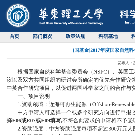
首页
部门概况
政策法规
科研基地
[国基金]2017年度国家
发布人：罗
根据国家自然科学基金委员会（
NSFC
）、英国工
议以及双方共同组织的研讨会所确定的优先合作研究
中英合作研究项目，以促进两国科学家之间的合作与
一、项目说明
1.
资助领域：近海可再生能源（
OffshoreRenewabl
中方申请人可选择一个或多个研究方向进行申报
,
择
E06
或
E07
或
E09
填写
,
不符合此要求的申请将不予受
2.
资助强度：中方资助强度每项不超过
300
万元人