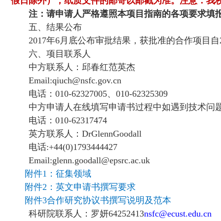
假日除外），纸质文件的邮寄以邮戳为准。注意：我
注：请申请人严格遵照本项目指南的各项要求填
五、结果公布
2017
年
6
月底公布审批结果，获批准的合作项目自
六、项目联系人
中方联系人：邱春红范英杰
Email:qiuch@nsfc.gov.cn
电话：
010-62327005
、
010-62325309
中方申请人在线填写申请书过程中如遇到技术问
电话：
010-62317474
英方联系人：
DrGlennGoodall
电话
:+44(0)1793444427
Email:glenn.goodall@epsrc.ac.uk
附件1
：征集领域
附件2
：英文申请书撰写要求
附件3
合作研究协议书撰写说明及范本
科研院联系人：罗妍
64252413
nsfc@ecust.edu.cn