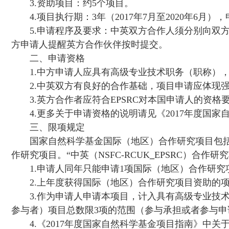
3.
资助项目：约
5
个项目。
4.
项目执行期：
3
年（
2017
年
7
月至
2020
年
6
月），
5.
申请程序及要求：中英双方合作人须分别向双
方申请人提醒英方合作伙伴按时提交。
二、申请资格
1.
中方申请人应具有高级专业技术职务（职称）
2.
中英双方有良好的合作基础，项目申请应体现
3.
英方合作者应符合
EPSRC
对本国申请人的资格
4.
更多关于申请资格的说明请见《
2017
年度国家
三、限项规定
国家自然科学基金国际（地区）合作研究项目包
作研究项目。“中英（
NSFC-RCUK
_
EPSRC
）合作研究
1.
申请人同年只能申请
1
项国际（地区）合作研究
2.
上年度获得国际（地区）合作研究项目资助的
3.
作为申请人申请本项目，计入具有高级专业技
参与者）项目总数限
3
项的范围（参与承担或者参与申
4.
《
2017
年度国家自然科学基金项目指南》中关